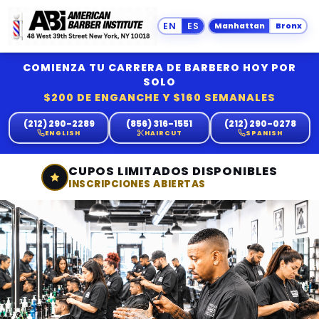
Manhattan
Bronx
COMIENZA TU CARRERA DE BARBERO HOY POR
SOLO
$200 DE ENGANCHE Y $160 SEMANALES
(212) 290-2289
(856) 316-1551
(212) 290-0278
ENGLISH
HAIRCUT
SPANISH
CUPOS LIMITADOS DISPONIBLES
INSCRIPCIONES ABIERTAS