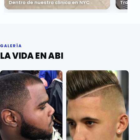
Dentro de nuestra clínica en NYC
Trabajo
GALERÍA
LA VIDA EN ABI