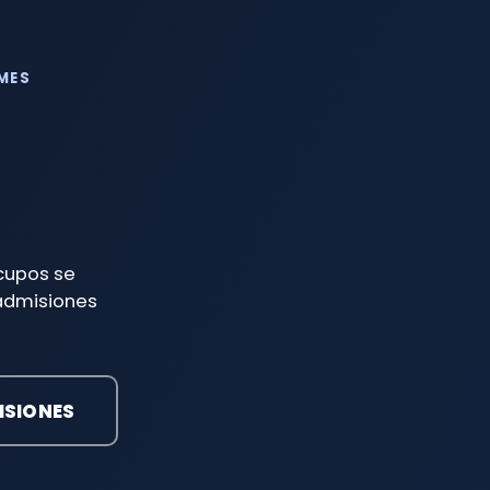
MES
 cupos se
 admisiones
ISIONES