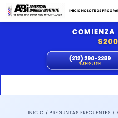
INICIO
NOSOTROS
PROGRAM
COMIENZA 
$200
(212) 290-2289
ENGLISH
INICIO
/
PREGUNTAS FRECUENTES
/ 