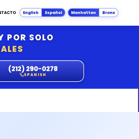
English
Español
Manhattan
Bronx
NTACTO
Y POR SOLO
NALES
(212) 290-0278
SPANISH