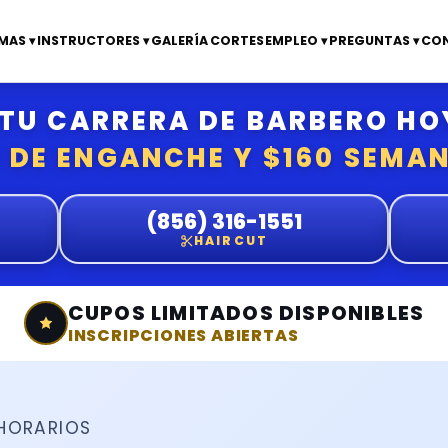
AS ▾
INSTRUCTORES ▾
GALERÍA
CORTES
EMPLEO ▾
PREGUNTAS ▾
CO
TU CARRERA DE BARBERO HO
 DE ENGANCHE Y $160 SEMA
(856) 316-1551
HAIRCUT
CUPOS LIMITADOS DISPONIBLES
INSCRIPCIONES ABIERTAS
HORARIOS