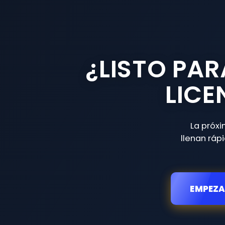
¿LISTO PA
LICE
La próx
llenan ráp
EMPEZA