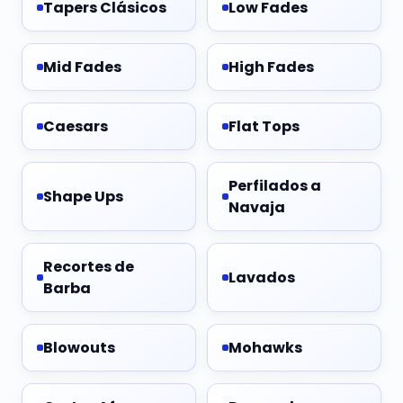
Tapers Clásicos
Low Fades
Mid Fades
High Fades
Caesars
Flat Tops
Perfilados a
Shape Ups
Navaja
Recortes de
Lavados
Barba
Blowouts
Mohawks