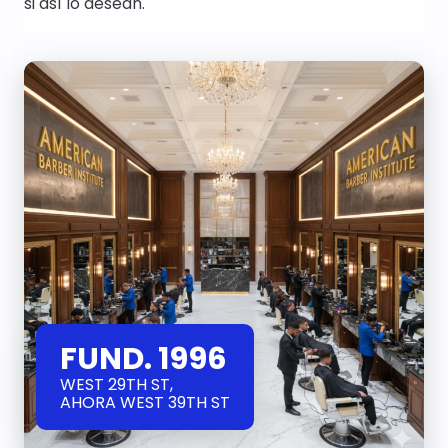
si así lo desean.
FUND. 1996
WEST 29TH ST,
AHORA WEST 39TH ST