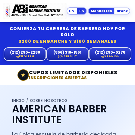
Manhattan
Bronx
COMIENZA TU CARRERA DE BARBERO HOY POR
SOLO
$200 DE ENGANCHE Y $160 SEMANALES
(212) 290-2289
(856) 316-1551
(212) 290-0278
ENGLISH
HAIRCUT
SPANISH
CUPOS LIMITADOS DISPONIBLES
INSCRIPCIONES ABIERTAS
INICIO
/ SOBRE NOSOTROS
AMERICAN BARBER
INSTITUTE
La única escuela de barbería dedicada