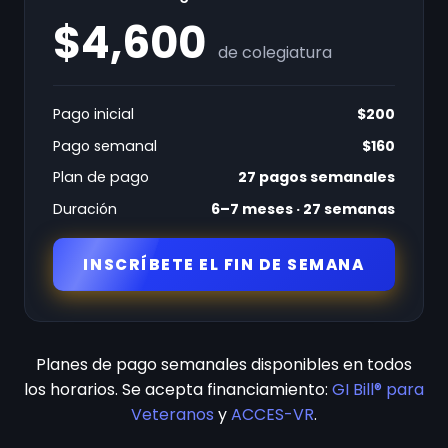
$4,600
de colegiatura
Pago inicial
$200
Pago semanal
$160
Plan de pago
27 pagos semanales
Duración
6–7 meses · 27 semanas
INSCRÍBETE EL FIN DE SEMANA
Planes de pago semanales disponibles en todos
los horarios. Se acepta financiamiento:
GI Bill® para
Veteranos
y
ACCES-VR
.