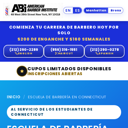
Manhattan
Bronx
COMIENZA TU CARRERA DE BARBERO HOY POR
SOLO
$200 DE ENGANCHE Y $160 SEMANALES
(212) 290-2289
(856) 316-1551
(212) 290-0278
ENGLISH
HAIRCUT
SPANISH
CUPOS LIMITADOS DISPONIBLES
INSCRIPCIONES ABIERTAS
INICIO
/
ESCUELA DE BARBERÍA EN CONNECTICUT
AL SERVICIO DE LOS ESTUDIANTES DE
CONNECTICUT