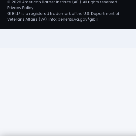
©
2026
American Barber Institute (ABI). All rights reserved.
Privacy Policy
GI BILL® is a registered trademark of the U.S. Department of
Veterans Affairs (VA). Info:
benefits.va.gov/gibill