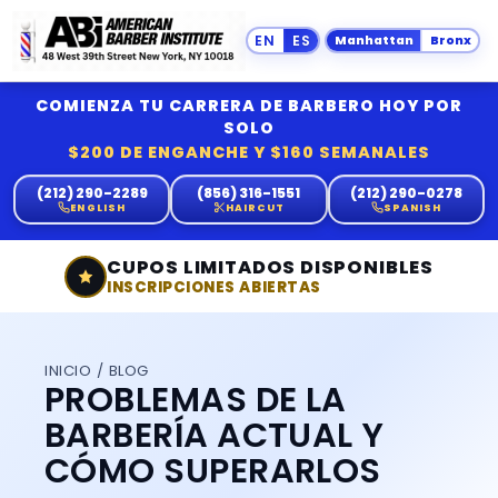
Manhattan
Bronx
COMIENZA TU CARRERA DE BARBERO HOY POR
SOLO
$200 DE ENGANCHE Y $160 SEMANALES
(212) 290-2289
(856) 316-1551
(212) 290-0278
ENGLISH
HAIRCUT
SPANISH
CUPOS LIMITADOS DISPONIBLES
INSCRIPCIONES ABIERTAS
INICIO
/
BLOG
PROBLEMAS DE LA
BARBERÍA ACTUAL Y
CÓMO SUPERARLOS